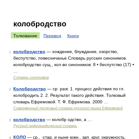
колобродство
Толкование
Перевод
Книги
колобродство
— хождение, блуждание, озорство,
1
беспутство, повесничанье Словарь русских синонимов.
колобродство сущ., кол во синонимов: 8 • беспутство (17) •
…
Словарь синонимов
Колобродство
— ср. разг. 1. процесс действия по гл.
2
колобродить 2. 2. Результат такого действия. Толковый
словарь Ефремовой. Т. Ф. Ефремова. 2000 …
Современный толковый словарь русского языка Ефремовой
колобродство
— колобр одство, а …
3
Русский орфографический словарь
КОЛО
— ср., ·стар. и ныне южн., зап. круг, окружность,
4