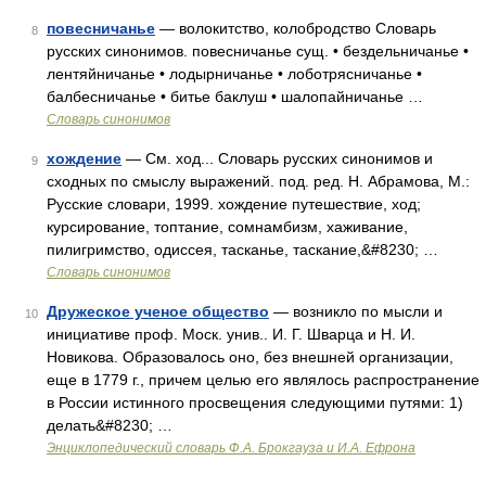
повесничанье
— волокитство, колобродство Словарь
8
русских синонимов. повесничанье сущ. • бездельничанье •
лентяйничанье • лодырничанье • лоботрясничанье •
балбесничанье • битье баклуш • шалопайничанье …
Словарь синонимов
хождение
— См. ход... Словарь русских синонимов и
9
сходных по смыслу выражений. под. ред. Н. Абрамова, М.:
Русские словари, 1999. хождение путешествие, ход;
курсирование, топтание, сомнамбизм, хаживание,
пилигримство, одиссея, тасканье, таскание,&#8230; …
Словарь синонимов
Дружеское ученое общество
— возникло по мысли и
10
инициативе проф. Моск. унив.. И. Г. Шварца и Н. И.
Новикова. Образовалось оно, без внешней организации,
еще в 1779 г., причем целью его являлось распространение
в России истинного просвещения следующими путями: 1)
делать&#8230; …
Энциклопедический словарь Ф.А. Брокгауза и И.А. Ефрона