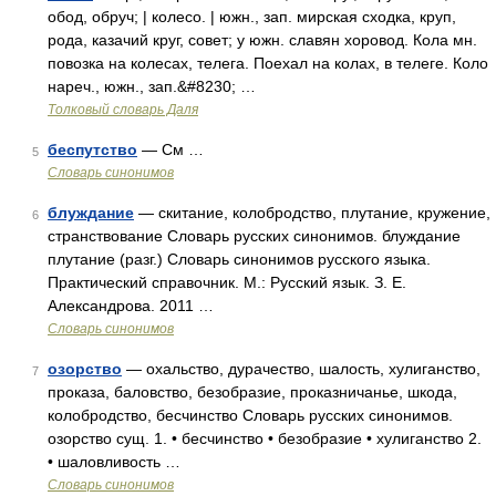
обод, обруч; | колесо. | южн., зап. мирская сходка, круп,
рода, казачий круг, совет; у южн. славян хоровод. Кола мн.
повозка на колесах, телега. Поехал на колах, в телеге. Коло
нареч., южн., зап.&#8230; …
Толковый словарь Даля
беспутство
— См …
5
Словарь синонимов
блуждание
— скитание, колобродство, плутание, кружение,
6
странствование Словарь русских синонимов. блуждание
плутание (разг.) Словарь синонимов русского языка.
Практический справочник. М.: Русский язык. З. Е.
Александрова. 2011 …
Словарь синонимов
озорство
— охальство, дурачество, шалость, хулиганство,
7
проказа, баловство, безобразие, проказничанье, шкода,
колобродство, бесчинство Словарь русских синонимов.
озорство сущ. 1. • бесчинство • безобразие • хулиганство 2.
• шаловливость …
Словарь синонимов